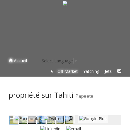
Accueil
Select Language
▼
€
Off Market
Yatching
Jets
propriété sur Tahiti
Papeete