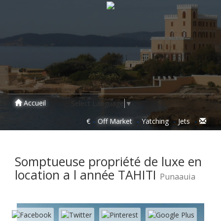
Accueil
Select Language
▼
€
Off Market
Yatching
Jets
Somptueuse propriété de luxe en
location a l année TAHITI
Punaauia