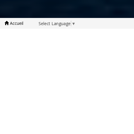
Accueil
Select Language
▼
Franc Suisse
Off Market
Yatching
Jets
Corsica Properties
Collection
International
35 ans d’expérience dans l'immobilier de Prestige en France
et à l’international.
Avec notre connaissance du marché et notre
professionnalisme vous aurez un interlocuteur privilégié,
disponible et exclusif.
Notre discrétion vous permettra de faire des propositions